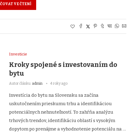
ČOVAT VE ČTENÍ
Investicie
Kroky spojené s investovaním do
bytu
Autor článku:
admin
4 roky ago
Investícia do bytu na Slovensku sa začína
uskutočnením prieskumu trhu a identifikáciou
potenciálnych nehnuteľností. To zahŕňa analýzu
trhových trendov, identifikáciu oblastí s vysokým
dopytom po prenájme a vyhodnotenie potenciálu na …