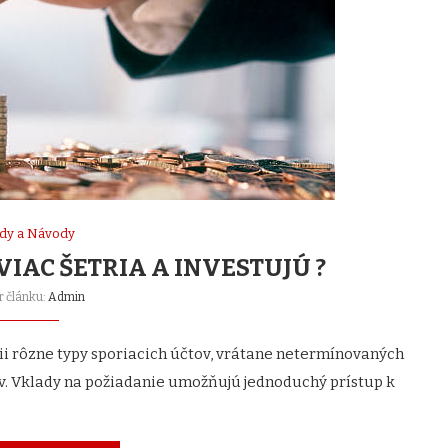
dy a Návody
VIAC ŠETRIA A INVESTUJÚ ?
r článku:
Admin
ii rôzne typy sporiacich účtov, vrátane netermínovaných
v. Vklady na požiadanie umožňujú jednoduchý prístup k