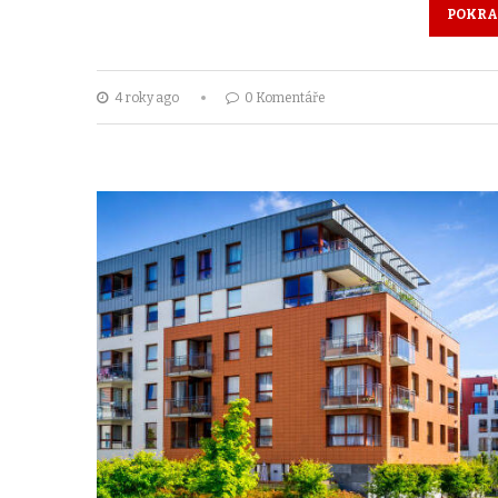
POKRA
4 roky ago
0 Komentáře