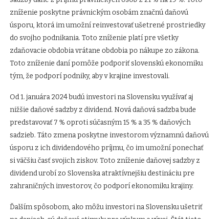
zníženie poskytne právnickým osobám značnú daňovú
úsporu, ktorá im umožní reinvestovať ušetrené prostriedky
do svojho podnikania. Toto zníženie platí pre všetky
zdaňovacie obdobia vrátane obdobia po nákupe zo zákona.
Toto zníženie daní pomôže podporiť slovenskú ekonomiku
tým, že podporí podniky, aby v krajine investovali.
Od 1. januára 2024 budú investori na Slovensku využívať aj
nižšie daňové sadzby z dividend. Nová daňová sadzba bude
predstavovať 7 % oproti súčasným 15 % a 35 % daňových
sadzieb. Táto zmena poskytne investorom významnú daňovú
úsporu z ich dividendového príjmu, čo im umožní ponechať
si väčšiu časť svojich ziskov. Toto zníženie daňovej sadzby z
dividend urobí zo Slovenska atraktívnejšiu destináciu pre
zahraničných investorov, čo podporí ekonomiku krajiny.
Ďalším spôsobom, ako môžu investori na Slovensku ušetriť