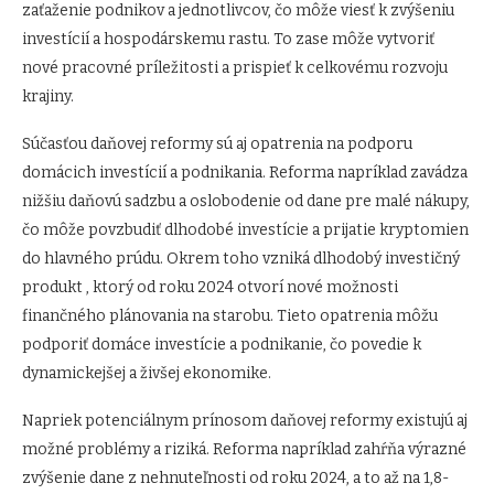
zaťaženie podnikov a jednotlivcov, čo môže viesť k zvýšeniu
investícií a hospodárskemu rastu. To zase môže vytvoriť
nové pracovné príležitosti a prispieť k celkovému rozvoju
krajiny.
Súčasťou daňovej reformy sú aj opatrenia na podporu
domácich investícií a podnikania. Reforma napríklad zavádza
nižšiu daňovú sadzbu a oslobodenie od dane pre malé nákupy,
čo môže povzbudiť dlhodobé investície a prijatie kryptomien
do hlavného prúdu. Okrem toho vzniká dlhodobý investičný
produkt , ktorý od roku 2024 otvorí nové možnosti
finančného plánovania na starobu. Tieto opatrenia môžu
podporiť domáce investície a podnikanie, čo povedie k
dynamickejšej a živšej ekonomike.
Napriek potenciálnym prínosom daňovej reformy existujú aj
možné problémy a riziká. Reforma napríklad zahŕňa výrazné
zvýšenie dane z nehnuteľnosti od roku 2024, a to až na 1,8-