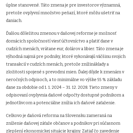
úplne stanovené. Táto zmena je pre investorov významná,
pretože ovplyvní množstvo peňazí, ktoré môžu ušetriť na
daniach.
Ďalšou dôležitou zmenou v daňovej reforme je možnosť
domácich spoločností viesť účtovníctvo a platiť dane v
cudzích menách, vrátane eur, dolárov a libier. Táto zmena je
výhodná najmä pre podniky, ktoré vykonávajú väčšinu svojich
transakcií v cudzích menách, pretože znížináklady a
zložitosti spojené s prevodmi mien. Ďalej dôjde k zmenám v
neročných odpisoch, a to minimálne vo výške 55 % základu
dane za obdobie od 1. 1. 2024 – 31. 12. 2028. Tieto zmeny v
odpisovaní ovplyvnia daňové odpočty dostupné podnikom a
jednotlivcom a potenciálne znížia ich daňové zaťaženie.
Celkovo je daňová reforma na Slovensku zameraná na
zníženie daňovej záťaže občanov a podnikov pri súčasnom
zlepšení ekonomickej situácie krajiny. Zatiaľ čo zavedenie