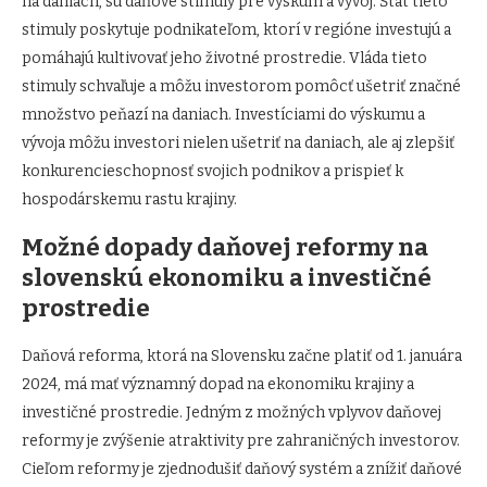
na daniach, sú daňové stimuly pre výskum a vývoj. Štát tieto
stimuly poskytuje podnikateľom, ktorí v regióne investujú a
pomáhajú kultivovať jeho životné prostredie. Vláda tieto
stimuly schvaľuje a môžu investorom pomôcť ušetriť značné
množstvo peňazí na daniach. Investíciami do výskumu a
vývoja môžu investori nielen ušetriť na daniach, ale aj zlepšiť
konkurencieschopnosť svojich podnikov a prispieť k
hospodárskemu rastu krajiny.
Možné dopady daňovej reformy na
slovenskú ekonomiku a investičné
prostredie
Daňová reforma, ktorá na Slovensku začne platiť od 1. januára
2024, má mať významný dopad na ekonomiku krajiny a
investičné prostredie. Jedným z možných vplyvov daňovej
reformy je zvýšenie atraktivity pre zahraničných investorov.
Cieľom reformy je zjednodušiť daňový systém a znížiť daňové