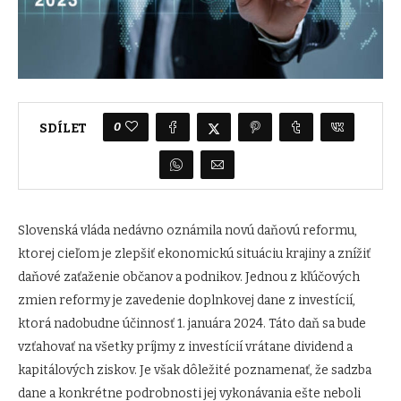
0
SDÍLET
Slovenská vláda nedávno oznámila novú daňovú reformu,
ktorej cieľom je zlepšiť ekonomickú situáciu krajiny a znížiť
daňové zaťaženie občanov a podnikov. Jednou z kľúčových
zmien reformy je zavedenie doplnkovej dane z investícií,
ktorá nadobudne účinnosť 1. januára 2024. Táto daň sa bude
vzťahovať na všetky príjmy z investícií vrátane dividend a
kapitálových ziskov. Je však dôležité poznamenať, že sadzba
dane a konkrétne podrobnosti jej vykonávania ešte neboli