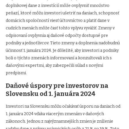
doplnkovej dane z investícií môže ovplyvniť množstvo
peňazí, ktoré môžu investori ušetriť na daniach, schopnosť
domácich spoločností viesť účtovníctvo a platiť dane v
cudzích menách môže časť tohto vplyvu vyvážiť. Zmeny v
odpisovaní ovplyvnia aj daňové odpočty dostupné pre
podniky a jednotlivcov. Tieto zmeny a doplnenia nadobudnú
účinnosť 1. januára 2024. Je dôležité, aby investori a podniky
boli o týchto zmenách informovaní a konzultovali ich s
daňovými expertmi, aby zabezpečili súlad s novými
predpismi.
Daňové úspory pre investorov na
Slovensku od 1. januára 2024
Investori na Slovensku môžu očakávať úsporu na daniach od
1. januára 2024 vďaka viacerým zmenám v daňových
zákonoch. Jednou z najvýznamnejších zmien je zníženie
sadzby dane z príjmu právnických osôb z 21 % na 19 %. Toto