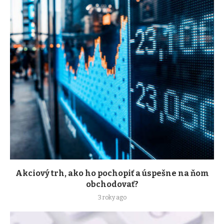
Akciový trh, ako ho pochopiť a úspešne na ňom
obchodovať?
3 roky ago