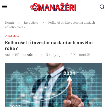
Domů
Investicie
Koľko ušetrí investor na daniach
nového roka ?
INVESTICIE
Koľko ušetrí investor na daniach nového
roka ?
Autor článku:
Admin
3 roky ago
0 Komentáře