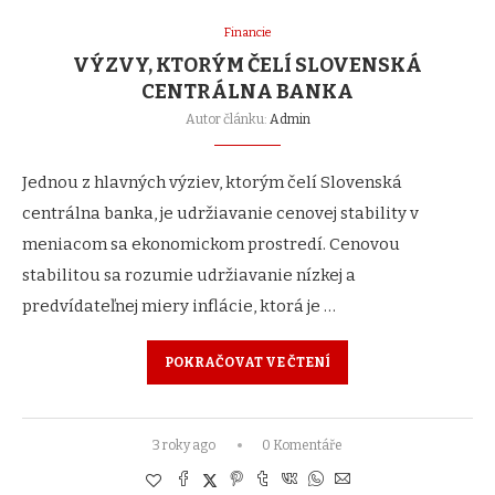
Financie
VÝZVY, KTORÝM ČELÍ SLOVENSKÁ
CENTRÁLNA BANKA
Autor článku:
Admin
Jednou z hlavných výziev, ktorým čelí Slovenská
centrálna banka, je udržiavanie cenovej stability v
meniacom sa ekonomickom prostredí. Cenovou
stabilitou sa rozumie udržiavanie nízkej a
predvídateľnej miery inflácie, ktorá je …
POKRAČOVAT VE ČTENÍ
3 roky ago
0 Komentáře