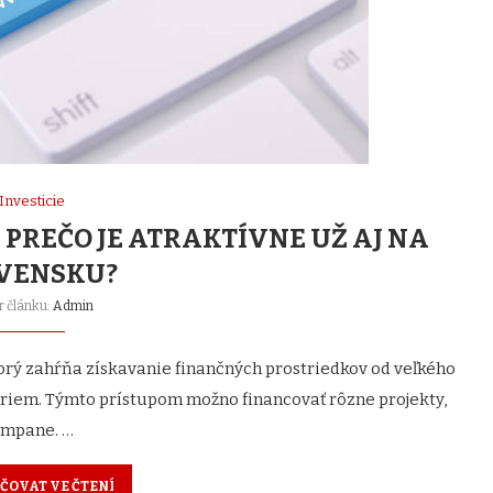
Investicie
 PREČO JE ATRAKTÍVNE UŽ AJ NA
VENSKU?
r článku:
Admin
orý zahŕňa získavanie finančných prostriedkov od veľkého
foriem. Týmto prístupom možno financovať rôzne projekty,
kampane. …
ČOVAT VE ČTENÍ