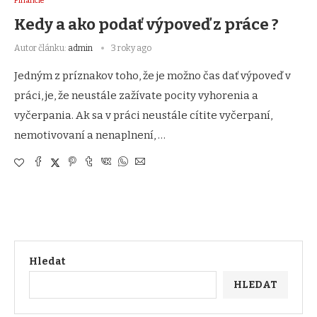
Financie
Kedy a ako podať výpoveď z práce ?
Autor článku:
admin
3 roky ago
Jedným z príznakov toho, že je možno čas dať výpoveď v
práci, je, že neustále zažívate pocity vyhorenia a
vyčerpania. Ak sa v práci neustále cítite vyčerpaní,
nemotivovaní a nenaplnení, …
Hledat
HLEDAT