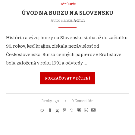
Podnikanie
ÚVOD NA BURZU NA SLOVENSKU
Autor článku:
Admin
História a vývoj burzy na Slovensku siaha až do začiatku
90. rokov, keď krajina získala nezávislosť od
Československa. Burza cenných papierov v Bratislave
bola založená v roku 1991 a odvtedy …
POKRAČOVAT VE ČTENÍ
3 roky ago
0 Komentáře