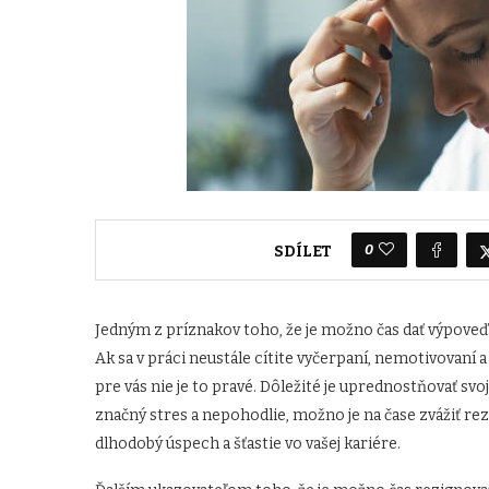
0
SDÍLET
Jedným z príznakov toho, že je možno čas dať výpoveď v 
Ak sa v práci neustále cítite vyčerpaní, nemotivovaní
pre vás nie je to pravé. Dôležité je uprednostňovať svo
značný stres a nepohodlie, možno je na čase zvážiť rezi
dlhodobý úspech a šťastie vo vašej kariére.