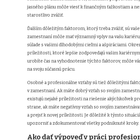
jasného plánu môže viesť k finančným ťažkostiam a ne
starostlivo zvážiť.
Ďalším dôležitým faktorom, ktorý treba zvážiť, sú vaše
zamestnaní môže mať významný vplyv na vašu kariéru, p
súlade s vašimi dlhodobými cieľmi a ašpiráciami. Okrem
príležitosti, ktoré lepšie zodpovedajú vašim kariérnym 
urobíte čas na vyhodnotenie týchto faktorov, môže v
na svoju súčasnú prácu.
Osobné a profesionálne vzťahy sú tiež dôležitými fakto
v zamestnaní. Ak máte dobrý vzťah so svojím zamestná
existujú nejaké príležitosti na riešenie akýchkoľvek 
strane, ak máte negatívny vzťah so svojím zamestnáva
a prejsť k novej príležitosti. Je dôležité k týmto situ
upozorniť a zdokumentovať všetky podniknuté kroky.
Ako dať výpoveď v práci profesio