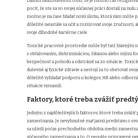
Ďalším ukazovateľom toho, že je možno čas rezignovať, 
pocit, že ste sa vo svojej súčasnej práci dostali na nulu
možno je na čase hľadať novú úlohu, ktorá vám môže po
dôležité neustále sa učiť a rozširovať svoje zručnosti,
svoje dlhodobé kariérne ciele.
Toxické pracovné prostredie môže byť tiež hlavným var
s obťažovaním, diskrimináciou, šikanou alebo inými f
bezpečnosť a pohodu a odstrániť sa zo situácie. Toxi
duševné aj fyzické zdravie a nestojí za to obetovať svoj
dôležité vyhľadať podporu u kolegov, HR alebo odborník
situácie vymanili.
Faktory, ktoré treba zvážiť predt
Jedným z najdôležitejších faktorov, ktoré treba zvážiť 
zamestnania. Je nevyhnutné mať jasnú predstavu o svoje
sa uživili počas prechodného obdobia medzi zamestnan
súčasného zamestnania a to, či nemáte pripravené nej