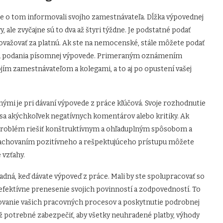
ste o tom informovali svojho zamestnávateľa. Dĺžka výpovednej
y, ale zvyčajne sú to dva až štyri týždne. Je podstatné podať
važovať za platnú. Ak ste na nemocenské, stále môžete podať
dňa podania písomnej výpovede. Primeraným oznámením
ojím zamestnávateľom a kolegami, a to aj po opustení vašej
ými je pri dávaní výpovede z práce kľúčová. Svoje rozhodnutie
 sa akýchkoľvek negatívnych komentárov alebo kritiky. Ak
í problém riešiť konštruktívnym a ohľaduplným spôsobom a
. Zachovaním pozitívneho a rešpektujúceho prístupu môžete
 vzťahy.
adná, keď dávate výpoveď z práce. Mali by ste spolupracovať so
 efektívne prenesenie svojich povinností a zodpovedností. To
vanie vašich pracovných procesov a poskytnutie podrobnej
ež potrebné zabezpečiť, aby všetky neuhradené platby, výhody