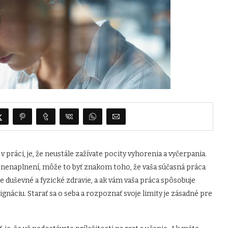
práci, je, že neustále zažívate pocity vyhorenia a vyčerpania.
 a nenaplnení, môže to byť znakom toho, že vaša súčasná práca
je duševné a fyzické zdravie, a ak vám vaša práca spôsobuje
gnáciu. Starať sa o seba a rozpoznať svoje limity je zásadné pre