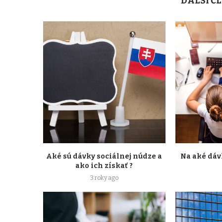
DALŠÍ Č
Aké sú dávky sociálnej núdze a
Na aké dáv
ako ich získať ?
3 roky ago