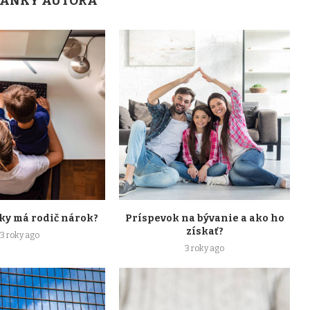
LÁNKY AUTORA
ky má rodič nárok?
Príspevok na bývanie a ako ho
získať?
3 roky ago
3 roky ago