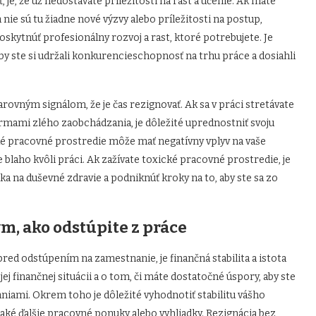
je, že už nedostávate príležitosti na rast a učenie. Ak máte
 a nie sú tu žiadne nové výzvy alebo príležitosti na postup,
skytnúť profesionálny rozvoj a rast, ktoré potrebujete. Je
 aby ste si udržali konkurencieschopnosť na trhu práce a dosiahli
ovným signálom, že je čas rezignovať. Ak sa v práci stretávate
ormami zlého zaobchádzania, je dôležité uprednostniť svoju
cké pracovné prostredie môže mať negatívny vplyv na vaše
e blaho kvôli práci. Ak zažívate toxické pracovné prostredie, je
a na duševné zdravie a podniknúť kroky na to, aby ste sa zo
ým, ako odstúpite z práce
pred odstúpením na zamestnanie, je finančná stabilita a istota
j finančnej situácii a o tom, či máte dostatočné úspory, aby ste
iami. Okrem toho je dôležité vyhodnotiť stabilitu vášho
aké ďalšie pracovné ponuky alebo vyhliadky. Rezignácia bez