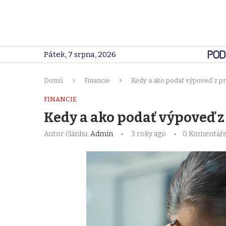
POD
Pátek, 7 srpna, 2026
Domů
Financie
Kedy a ako podať výpoveď z pr
FINANCIE
Kedy a ako podať výpoveď z
Autor článku:
Admin
3 roky ago
0 Komentář