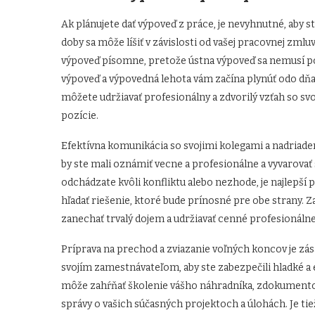
Ak plánujete dať výpoveď z práce, je nevyhnutné, aby 
doby sa môže líšiť v závislosti od vašej pracovnej zmluv
výpoveď písomne, pretože ústna výpoveď sa nemusí po
výpoveď a výpovedná lehota vám začína plynúť odo 
môžete udržiavať profesionálny a zdvorilý vzťah so sv
pozície.
Efektívna komunikácia so svojimi kolegami a nadriaden
by ste mali oznámiť vecne a profesionálne a vyvarovať
odchádzate kvôli konfliktu alebo nezhode, je najlepš
hľadať riešenie, ktoré bude prínosné pre obe strany
zanechať trvalý dojem a udržiavať cenné profesionálne
Príprava na prechod a zviazanie voľných koncov je zás
svojím zamestnávateľom, aby ste zabezpečili hladké a
môže zahŕňať školenie vášho náhradníka, zdokumento
správy o vašich súčasných projektoch a úlohách. Je ti