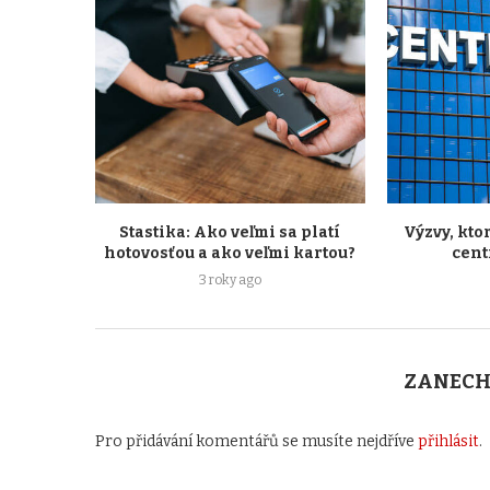
Stastika: Ako veľmi sa platí
Výzvy, kto
hotovosťou a ako veľmi kartou?
cent
3 roky ago
ZANECH
Pro přidávání komentářů se musíte nejdříve
přihlásit
.