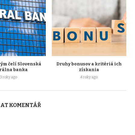
rým čelí Slovenská
Druhy bonusov a kritériá ich
rálna banka
získania
3 roky ago
4 roky ago
AT KOMENTÁŘ