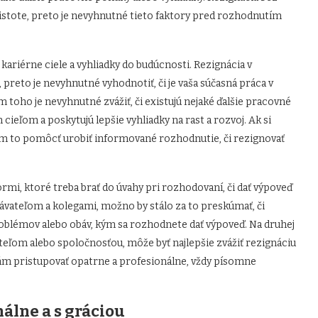
istote, preto je nevyhnutné tieto faktory pred rozhodnutím
 kariérne ciele a vyhliadky do budúcnosti. Rezignácia v
reto je nevyhnutné vyhodnotiť, či je vaša súčasná práca v
 toho je nevyhnutné zvážiť, či existujú nejaké ďalšie pracovné
cieľom a poskytujú lepšie vyhliadky na rast a rozvoj. Ak si
ám to pomôcť urobiť informované rozhodnutie, či rezignovať
rmi, ktoré treba brať do úvahy pri rozhodovaní, či dať výpoveď
vateľom a kolegami, možno by stálo za to preskúmať, či
problémov alebo obáv, kým sa rozhodnete dať výpoveď. Na druhej
teľom alebo spoločnosťou, môže byť najlepšie zvážiť rezignáciu
áciám pristupovať opatrne a profesionálne, vždy písomne
nálne a s gráciou