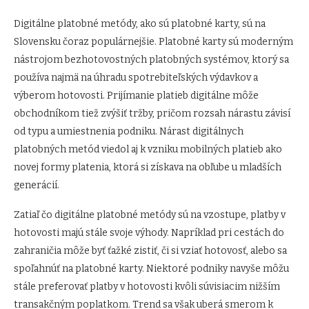
Digitálne platobné metódy, ako sú platobné karty, sú na
Slovensku čoraz populárnejšie. Platobné karty sú moderným
nástrojom bezhotovostných platobných systémov, ktorý sa
používa najmä na úhradu spotrebiteľských výdavkov a
výberom hotovosti. Prijímanie platieb digitálne môže
obchodníkom tiež zvýšiť tržby, pričom rozsah nárastu závisí
od typu a umiestnenia podniku. Nárast digitálnych
platobných metód viedol aj k vzniku mobilných platieb ako
novej formy platenia, ktorá si získava na obľube u mladších
generácií.
Zatiaľ čo digitálne platobné metódy sú na vzostupe, platby v
hotovosti majú stále svoje výhody. Napríklad pri cestách do
zahraničia môže byť ťažké zistiť, či si vziať hotovosť, alebo sa
spoľahnúť na platobné karty. Niektoré podniky navyše môžu
stále preferovať platby v hotovosti kvôli súvisiacim nižším
transakčným poplatkom. Trend sa však uberá smerom k