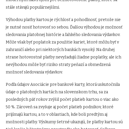
stále stávajú populárnejšími.
Výhodou platby kartou je rýchlosť a pohodlnosť, pretože nie
je nutné nosiť hotovosť so sebou. Ďalšou výhodou je možnosť
sledovania platobnej histórie a ľahkého sledovania výdavkov.
Môže však byť poplatok za použitie kariet, ktoré môžu byť v
zahraničí alebo pri niektorých bankách vysoký. Na druhej
strane hotovostné platby nevyžadujú žiadne poplatky, ale ich
nevýhodou môže byť riziko straty peňazí a obmedzená
možnosť sledovania výdavkov.
Podľa údajov Asociácie pre bankové karty, ktorá uskutočnila
údaje o platobných kartách na slovenskom trhu, sa za
posledných päť rokov zvýšil počet platieb kartou o viac ako
50 %. Zároveň sa zvyšuje aj počet platieb podnikov, ktoré
prijímajú kartou, a to v oblastiach, kde boli predtým aj
možnosti platby. Výskumy šetrné ukazujú, že platby kartou sú