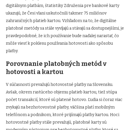
digitálnym platbám, štatistiky Združenia pre bankové karty
ukazujú, že Česi vlani uskutočnili takmer 75 miliónov
zahraničných platieb kartou. Vzhľadom na to, že digitálne
platobné metódy sa stále vyvíjajú a stávajú sa dostupnejšími, je
pravdepodobné, že ich používanie bude naďalej narastať, čo
môže viesť k poklesu používania hotovosti ako spôsobu
platby.
Porovnanie platobných metód v
hotovosti a kartou
V súčasnosti prevažujú hotovostné platby na Slovensku.
Avšak, okrem rastúceho objemu platieb kartou, tiež stúpa
počet transakcií, ktoré sú platené hotovo. Ľudia si čoraz viac
zvykajú na bezhotovostné platby, väčšina platí mobilným
telefónom a podnikom, ktoré prijímajú platby kartou. Hoci
hotovostné platby stále prevažujú, platobné karty sú
moderným nástrojom pre bezhotovostné platby, ktoré sa