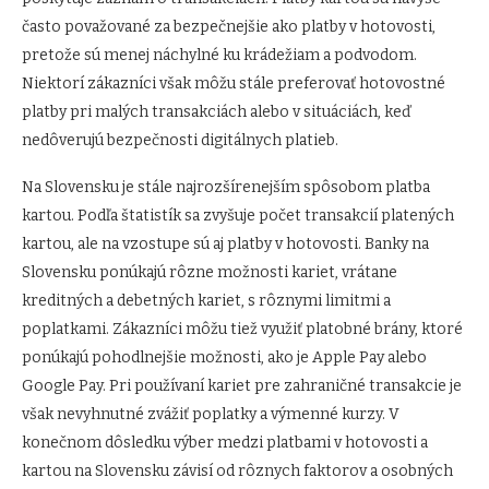
často považované za bezpečnejšie ako platby v hotovosti,
pretože sú menej náchylné ku krádežiam a podvodom.
Niektorí zákazníci však môžu stále preferovať hotovostné
platby pri malých transakciách alebo v situáciách, keď
nedôverujú bezpečnosti digitálnych platieb.
Na Slovensku je stále najrozšírenejším spôsobom platba
kartou. Podľa štatistík sa zvyšuje počet transakcií platených
kartou, ale na vzostupe sú aj platby v hotovosti. Banky na
Slovensku ponúkajú rôzne možnosti kariet, vrátane
kreditných a debetných kariet, s rôznymi limitmi a
poplatkami. Zákazníci môžu tiež využiť platobné brány, ktoré
ponúkajú pohodlnejšie možnosti, ako je Apple Pay alebo
Google Pay. Pri používaní kariet pre zahraničné transakcie je
však nevyhnutné zvážiť poplatky a výmenné kurzy. V
konečnom dôsledku výber medzi platbami v hotovosti a
kartou na Slovensku závisí od rôznych faktorov a osobných