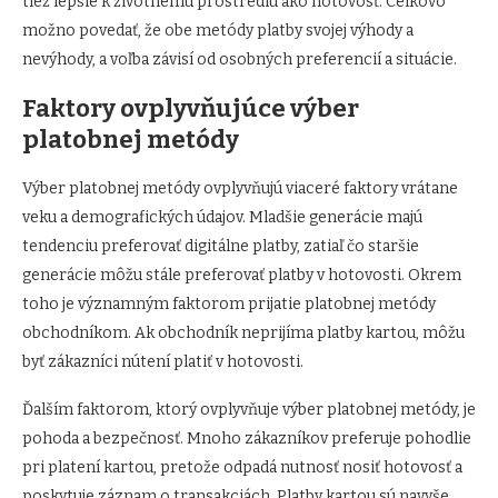
tiež lepšie k životnému prostrediu ako hotovosť. Celkovo
možno povedať, že obe metódy platby svojej výhody a
nevýhody, a voľba závisí od osobných preferencií a situácie.
Faktory ovplyvňujúce výber
platobnej metódy
Výber platobnej metódy ovplyvňujú viaceré faktory vrátane
veku a demografických údajov. Mladšie generácie majú
tendenciu preferovať digitálne platby, zatiaľ čo staršie
generácie môžu stále preferovať platby v hotovosti. Okrem
toho je významným faktorom prijatie platobnej metódy
obchodníkom. Ak obchodník neprijíma platby kartou, môžu
byť zákazníci nútení platiť v hotovosti.
Ďalším faktorom, ktorý ovplyvňuje výber platobnej metódy, je
pohoda a bezpečnosť. Mnoho zákazníkov preferuje pohodlie
pri platení kartou, pretože odpadá nutnosť nosiť hotovosť a
poskytuje záznam o transakciách. Platby kartou sú navyše