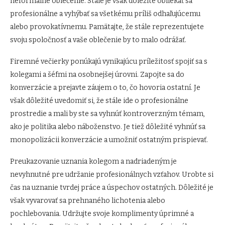
neformálne oblečenie. Stále je však dôležité obliekať sa
profesionálne a vyhýbať sa všetkému príliš odhaľujúcemu
alebo provokatívnemu. Pamätajte, že stále reprezentujete
svoju spoločnosť a vaše oblečenie by to malo odrážať.
Firemné večierky ponúkajú vynikajúcu príležitosť spojiť sa s
kolegami a šéfmi na osobnejšej úrovni. Zapojte sa do
konverzácie a prejavte záujem o to, čo hovoria ostatní. Je
však dôležité uvedomiť si, že stále ide o profesionálne
prostredie a mali by ste sa vyhnúť kontroverzným témam,
ako je politika alebo náboženstvo. Je tiež dôležité vyhnúť sa
monopolizácii konverzácie a umožniť ostatným prispievať.
Preukazovanie uznania kolegom a nadriadeným je
nevyhnutné pre udržanie profesionálnych vzťahov. Urobte si
čas na uznanie tvrdej práce a úspechov ostatných. Dôležité je
však vyvarovať sa prehnaného lichotenia alebo
pochlebovania. Udržujte svoje komplimenty úprimné a