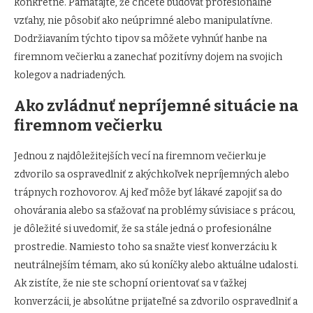
konkrétne. Pamätajte, že chcete budovať profesionálne
vzťahy, nie pôsobiť ako neúprimné alebo manipulatívne.
Dodržiavaním týchto tipov sa môžete vyhnúť hanbe na
firemnom večierku a zanechať pozitívny dojem na svojich
kolegov a nadriadených.
Ako zvládnuť nepríjemné situácie na
firemnom večierku
Jednou z najdôležitejších vecí na firemnom večierku je
zdvorilo sa ospravedlniť z akýchkoľvek nepríjemných alebo
trápnych rozhovorov. Aj keď môže byť lákavé zapojiť sa do
ohovárania alebo sa sťažovať na problémy súvisiace s prácou,
je dôležité si uvedomiť, že sa stále jedná o profesionálne
prostredie. Namiesto toho sa snažte viesť konverzáciu k
neutrálnejším témam, ako sú koníčky alebo aktuálne udalosti.
Ak zistíte, že nie ste schopní orientovať sa v ťažkej
konverzácii, je absolútne prijateľné sa zdvorilo ospravedlniť a