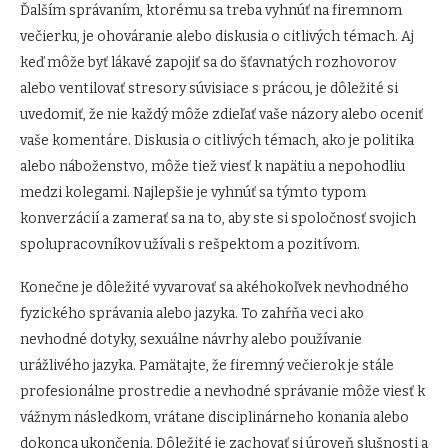
Ďalším správaním, ktorému sa treba vyhnúť na firemnom
večierku, je ohováranie alebo diskusia o citlivých témach. Aj
keď môže byť lákavé zapojiť sa do šťavnatých rozhovorov
alebo ventilovať stresory súvisiace s prácou, je dôležité si
uvedomiť, že nie každý môže zdieľať vaše názory alebo oceniť
vaše komentáre. Diskusia o citlivých témach, ako je politika
alebo náboženstvo, môže tiež viesť k napätiu a nepohodliu
medzi kolegami. Najlepšie je vyhnúť sa týmto typom
konverzácií a zamerať sa na to, aby ste si spoločnosť svojich
spolupracovníkov užívali s rešpektom a pozitívom.
Konečne je dôležité vyvarovať sa akéhokoľvek nevhodného
fyzického správania alebo jazyka. To zahŕňa veci ako
nevhodné dotyky, sexuálne návrhy alebo používanie
urážlivého jazyka. Pamätajte, že firemný večierok je stále
profesionálne prostredie a nevhodné správanie môže viesť k
vážnym následkom, vrátane disciplinárneho konania alebo
dokonca ukončenia. Dôležité je zachovať si úroveň slušnosti a