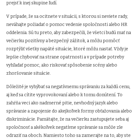
prejsť k inej skupine ľudí.
V prípade, že sa ocitnete v situácii, s ktorou si neviete rady,
neváhajte požiadať o pomoc vedenie spoločnosti alebo HR
oddelenia. Sú tu preto, aby zabezpečili, že všetci budú mať na
večierku pozitívny a bezpečný zážitok, a môžu pomôcť
rozptýliť všetky napäté situácie, ktoré môžu nastať. Vždy je
lepšie chybovať na strane opatrnosti a v prípade potreby
vyhľadať pomoc, ako riskovať spôsobenie scény alebo
zhoršovanie situácie.
Dôležité je vyhýbať sa negatívnemu správaniu za každú cenu,
aj keď sa cítite vyprovokovaní alebo k tomu donútení. To
zahŕňa veci ako nadmerné pitie, nevhodný jazyk alebo
správanie a zapojenie do akejkoľvek formy obťažovania alebo
diskriminácie. Pamätajte, že na večierku zastupujete seba aj
spoločnosť a akékoľvek negatívne správanie sa môže zle
odraziť na oboch. Namiesto toho sa zamerajte na to, aby ste