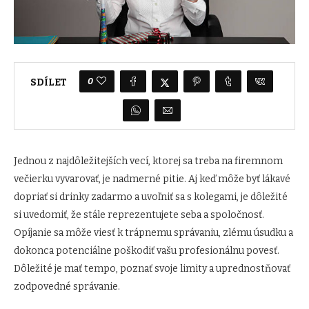
0
SDÍLET
Jednou z najdôležitejších vecí, ktorej sa treba na firemnom
večierku vyvarovať, je nadmerné pitie. Aj keď môže byť lákavé
dopriať si drinky zadarmo a uvoľniť sa s kolegami, je dôležité
si uvedomiť, že stále reprezentujete seba a spoločnosť.
Opíjanie sa môže viesť k trápnemu správaniu, zlému úsudku a
dokonca potenciálne poškodiť vašu profesionálnu povesť.
Dôležité je mať tempo, poznať svoje limity a uprednostňovať
zodpovedné správanie.