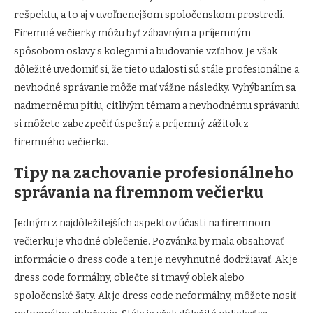
rešpektu, a to aj v uvoľnenejšom spoločenskom prostredí.
Firemné večierky môžu byť zábavným a príjemným
spôsobom oslavy s kolegami a budovanie vzťahov. Je však
dôležité uvedomiť si, že tieto udalosti sú stále profesionálne a
nevhodné správanie môže mať vážne následky. Vyhýbaním sa
nadmernému pitiu, citlivým témam a nevhodnému správaniu
si môžete zabezpečiť úspešný a príjemný zážitok z
firemného večierka.
Tipy na zachovanie profesionálneho
správania na firemnom večierku
Jedným z najdôležitejších aspektov účasti na firemnom
večierku je vhodné oblečenie. Pozvánka by mala obsahovať
informácie o dress code a ten je nevyhnutné dodržiavať. Ak je
dress code formálny, oblečte si tmavý oblek alebo
spoločenské šaty. Ak je dress code neformálny, môžete nosiť