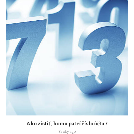
Ako zistiť , komu patrí číslo účtu ?
3 roky ago