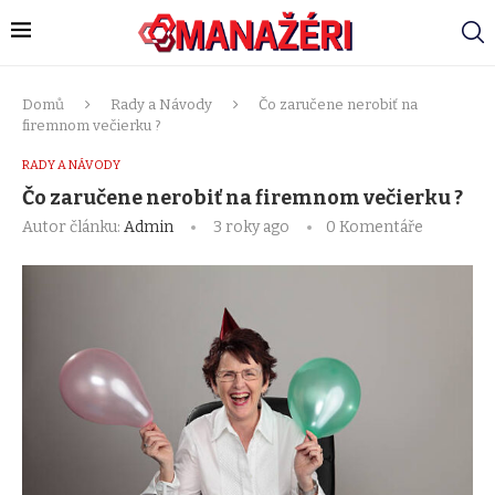
Domů
Rady a Návody
Čo zaručene nerobiť na
firemnom večierku ?
RADY A NÁVODY
Čo zaručene nerobiť na firemnom večierku ?
Autor článku:
Admin
3 roky ago
0 Komentáře