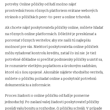
potreby. Online pôžičky od ľudí možno nájsť
prostredníctvom rôznych platforiem vrátane webových
stránok o pôžičkách peer-to-peer a online trhovísk.
Ak chcete nájsť poskytovateľa pôžičky online, môžete hľadať
na rôznych online platformách. Dôležité je preskúmať a
porovnať rôznych veriteľov, aby ste našli tú najlepšiu
možnosť pre vás. Niektorí poskytovatelia online pôžičiek
môžu vyžadovať kontrolu kreditu, zatiaľ čo iní nie. Je tiež
potrebné dôkladne si prečítať podmienky pôžičky a uistiť sa,
že rozumiete všetkým poplatkom a úrokovým sadzbám,
ktoré sú s ňou spojené. Akonáhle nájdete vhodného veriteľa,
môžete o pôžičku požiadať online a poskytnúť potrebnú
dokumentáciu a informácie.
Proces žiadosti o online pôžičku od ľudí je pomerne
jednoduchý. Po zaslaní vašej žiadosti poskytovateľ pôžičky
posúdi vašu bonitu a rozhodne, či pôžičku schváli. V prípade