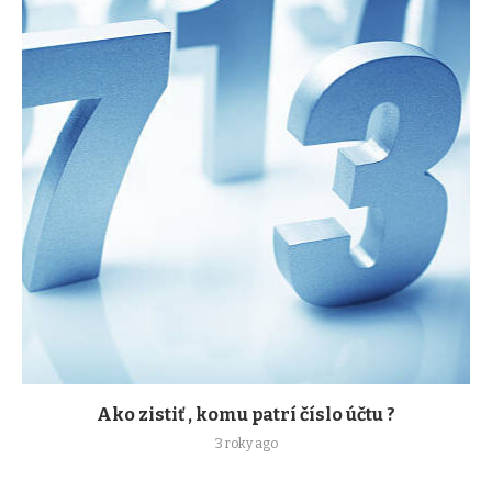
Ako zistiť , komu patrí číslo účtu ?
3 roky ago