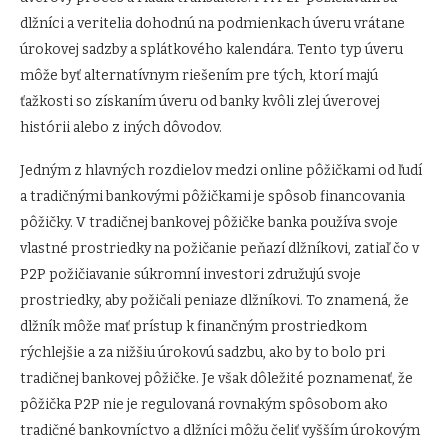
dlžníci a veritelia dohodnú na podmienkach úveru vrátane
úrokovej sadzby a splátkového kalendára. Tento typ úveru
môže byť alternatívnym riešením pre tých, ktorí majú
ťažkosti so získaním úveru od banky kvôli zlej úverovej
histórii alebo z iných dôvodov.
Jedným z hlavných rozdielov medzi online pôžičkami od ľudí
a tradičnými bankovými pôžičkami je spôsob financovania
pôžičky. V tradičnej bankovej pôžičke banka používa svoje
vlastné prostriedky na požičanie peňazí dlžníkovi, zatiaľ čo v
P2P požičiavanie súkromní investori združujú svoje
prostriedky, aby požičali peniaze dlžníkovi. To znamená, že
dlžník môže mať prístup k finančným prostriedkom
rýchlejšie a za nižšiu úrokovú sadzbu, ako by to bolo pri
tradičnej bankovej pôžičke. Je však dôležité poznamenať, že
pôžička P2P nie je regulovaná rovnakým spôsobom ako
tradičné bankovníctvo a dlžníci môžu čeliť vyšším úrokovým