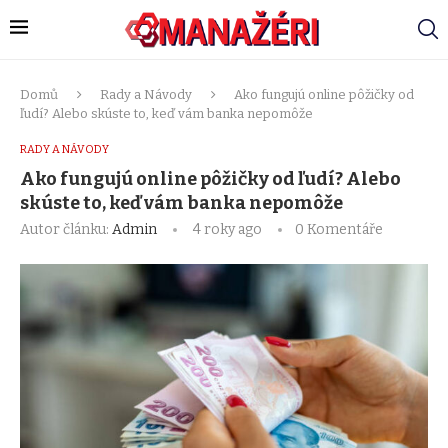
Domů
Rady a Návody
Ako fungujú online pôžičky od
ľudí? Alebo skúste to, keď vám banka nepomôže
RADY A NÁVODY
Ako fungujú online pôžičky od ľudí? Alebo
skúste to, keď vám banka nepomôže
Autor článku:
Admin
4 roky ago
0 Komentáře