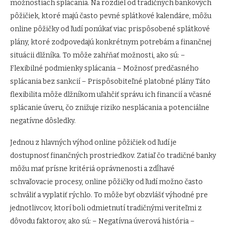
možnostiach splácania. Na rozdiel od tradičných bankových
pôžičiek, ktoré majú často pevné splátkové kalendáre, môžu
online pôžičky od ľudí ponúkať viac prispôsobené splátkové
plány, ktoré zodpovedajú konkrétnym potrebám a finančnej
situácii dlžníka. To môže zahŕňať možnosti, ako sú: –
Flexibilné podmienky splácania – Možnosť predčasného
splácania bez sankcií – Prispôsobiteľné platobné plány Táto
flexibilita môže dlžníkom uľahčiť správu ich financií a včasné
splácanie úveru, čo znižuje riziko nesplácania a potenciálne
negatívne dôsledky.
Jednou z hlavných výhod online pôžičiek od ľudí je
dostupnosť finančných prostriedkov. Zatiaľ čo tradičné banky
môžu mať prísne kritériá oprávnenosti a zdĺhavé
schvaľovacie procesy, online pôžičky od ľudí možno často
schváliť a vyplatiť rýchlo. To môže byť obzvlášť výhodné pre
jednotlivcov, ktorí boli odmietnutí tradičnými veriteľmi z
dôvodu faktorov, ako sú: – Negatívna úverová história –