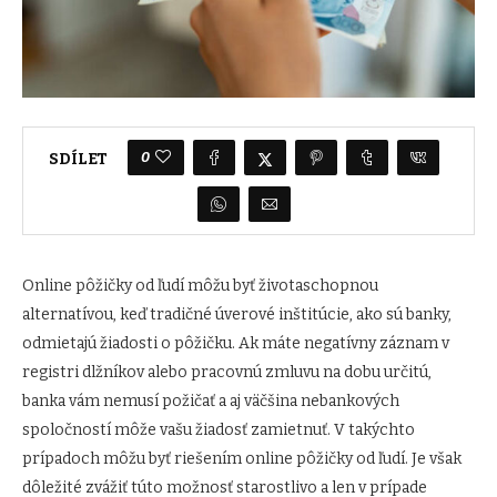
0
SDÍLET
Online pôžičky od ľudí môžu byť životaschopnou
alternatívou, keď tradičné úverové inštitúcie, ako sú banky,
odmietajú žiadosti o pôžičku. Ak máte negatívny záznam v
registri dlžníkov alebo pracovnú zmluvu na dobu určitú,
banka vám nemusí požičať a aj väčšina nebankových
spoločností môže vašu žiadosť zamietnuť. V takýchto
prípadoch môžu byť riešením online pôžičky od ľudí. Je však
dôležité zvážiť túto možnosť starostlivo a len v prípade