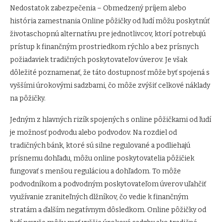
Nedostatok zabezpečenia – Obmedzený príjem alebo
história zamestnania Online pôžičky od ľudí môžu poskytnúť
životaschopnú alternatívu pre jednotlivcov, ktorí potrebujú
prístup k finančným prostriedkom rýchlo a bez prísnych
požiadaviek tradičných poskytovateľov úverov. Je však
dôležité poznamenať, že táto dostupnosť môže byť spojená s
vyššími úrokovými sadzbami, čo môže zvýšiť celkové náklady
na pôžičky.
Jedným z hlavných rizík spojených s online pôžičkami od ľudí
je možnosť podvodu alebo podvodov. Na rozdiel od
tradičných bánk, ktoré sú silne regulované a podliehajú
prísnemu dohľadu, môžu online poskytovatelia pôžičiek
fungovať s menšou reguláciou a dohľadom. To môže
podvodníkom a podvodným poskytovateľom úverov uľahčiť
využívanie zraniteľných dlžníkov, čo vedie k finančným
stratám a ďalším negatívnym dôsledkom. Online pôžičky od