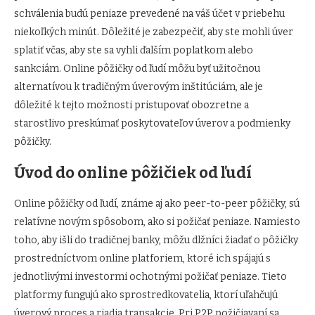
schválenia budú peniaze prevedené na váš účet v priebehu
niekoľkých minút. Dôležité je zabezpečiť, aby ste mohli úver
splatiť včas, aby ste sa vyhli ďalším poplatkom alebo
sankciám. Online pôžičky od ľudí môžu byť užitočnou
alternatívou k tradičným úverovým inštitúciám, ale je
dôležité k tejto možnosti pristupovať obozretne a
starostlivo preskúmať poskytovateľov úverov a podmienky
pôžičky.
Úvod do online pôžičiek od ľudí
Online pôžičky od ľudí, známe aj ako peer-to-peer pôžičky, sú
relatívne novým spôsobom, ako si požičať peniaze. Namiesto
toho, aby išli do tradičnej banky, môžu dlžníci žiadať o pôžičky
prostredníctvom online platforiem, ktoré ich spájajú s
jednotlivými investormi ochotnými požičať peniaze. Tieto
platformy fungujú ako sprostredkovatelia, ktorí uľahčujú
úverový proces a riadia transakcie. Pri P2P požičiavaní sa