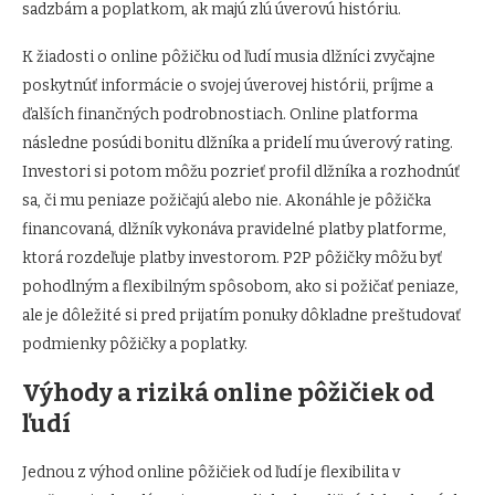
sadzbám a poplatkom, ak majú zlú úverovú históriu.
K žiadosti o online pôžičku od ľudí musia dlžníci zvyčajne
poskytnúť informácie o svojej úverovej histórii, príjme a
ďalších finančných podrobnostiach. Online platforma
následne posúdi bonitu dlžníka a pridelí mu úverový rating.
Investori si potom môžu pozrieť profil dlžníka a rozhodnúť
sa, či mu peniaze požičajú alebo nie. Akonáhle je pôžička
financovaná, dlžník vykonáva pravidelné platby platforme,
ktorá rozdeľuje platby investorom. P2P pôžičky môžu byť
pohodlným a flexibilným spôsobom, ako si požičať peniaze,
ale je dôležité si pred prijatím ponuky dôkladne preštudovať
podmienky pôžičky a poplatky.
Výhody a riziká online pôžičiek od
ľudí
Jednou z výhod online pôžičiek od ľudí je flexibilita v