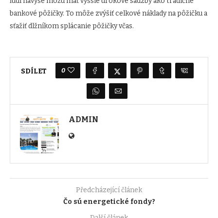
ľudí navyše môžu mať vyššie úrokové sadzby ako tradičné
bankové pôžičky. To môže zvýšiť celkové náklady na pôžičku a
sťažiť dlžníkom splácanie pôžičky včas.
0
SDÍLET
ADMIN
Předcházející článek
Čo sú energetické fondy?
Další článek