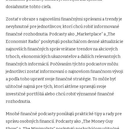
dosiahnutie tohto cieľa.
Zostať v obraze s najnovšími finančnými správami a trendy je
nevyhnutné pre jednotlivcov, ktorí chcú robiť informované
finančné rozhodnutia. Podcasty ako „Marketplace“ a „The
Economist Radio“ poskytujú poslucháčom denné aktualizácie
najnovších finančných správ vrátane trendov na akciových
trhoch, ekonomických ukazovateľov a ďalších relevantných
finančných informácií. Počúvaním týchto podcastov môžu
jednotlivci zostať informovaní o najnovšom finančnom vývoji
a podľa toho upraviť svoje finančné stratégie. To môže byť
užitočné najmä pre tých, ktorí aktívne spravujú svoje
investičné portfóliá alebo chcú robiť významné finančné
rozhodnutia.
Mnohé finančné podcasty ponúkajú praktické tipy a rady pre
správu osobných financií. Podcasty ako „The Money Guy
Show“ a „The Minimalists“ poskytujú poslucháčom užitočné