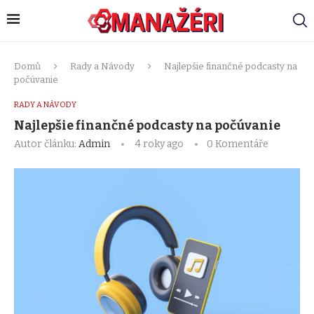
Domů
Rady a Návody
Najlepšie finančné podcasty na
počúvanie
RADY A NÁVODY
Najlepšie finančné podcasty na počúvanie
Autor článku:
Admin
4 roky ago
0 Komentáře