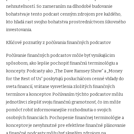
nehnuteľností. So zameraním na dlhodobé budovanie
bohatstva je tento podcast cenným zdrojom pre každého,
kto hľadá rast svojho bohatstva prostredníctvom šikovného
investovania.
Kľúčové poznatky z počúvania finančných podcastov
Počúvanie finančných podcastov môže byť vynikajúcim
spôsobom, ako lepšie pochopiť finančnú terminológiu a
koncepty. Podcasty ako „The Dave Ramsey Show“ a „Money
for the Rest of Us“ poskytujú poslucháčom cenné vhľady do
sveta financií, vrátane vysvetlenia zložitých finančných
termínov a konceptov. Počúvaním týchto podcastov môžu
jednotlivci zlepšiť svoju finančnú gramotnosť, čo im môže
pomôcť robiť informovanejšie rozhodnutia o svojich
osobných financiách. Pochopenie finančnej terminológie a
konceptov je nevyhnutné pre efektívne finančné plánovanie
a finančné podcasty môžu byť skvelým zdrojom na