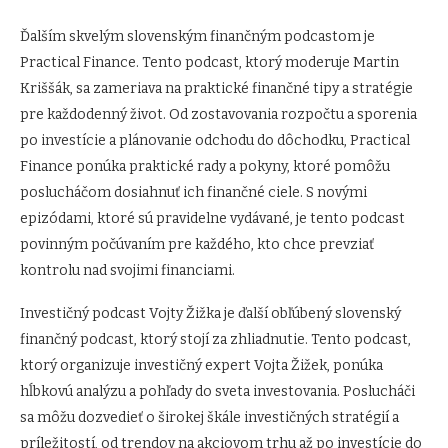
Ďalším skvelým slovenským finančným podcastom je
Practical Finance. Tento podcast, ktorý moderuje Martin
Kriššák, sa zameriava na praktické finančné tipy a stratégie
pre každodenný život. Od zostavovania rozpočtu a sporenia
po investície a plánovanie odchodu do dôchodku, Practical
Finance ponúka praktické rady a pokyny, ktoré pomôžu
poslucháčom dosiahnuť ich finančné ciele. S novými
epizódami, ktoré sú pravidelne vydávané, je tento podcast
povinným počúvaním pre každého, kto chce prevziať
kontrolu nad svojimi financiami.
Investičný podcast Vojty Žižka je ďalší obľúbený slovenský
finančný podcast, ktorý stojí za zhliadnutie. Tento podcast,
ktorý organizuje investičný expert Vojta Žižek, ponúka
hĺbkovú analýzu a pohľady do sveta investovania. Poslucháči
sa môžu dozvedieť o širokej škále investičných stratégií a
príležitostí, od trendov na akciovom trhu až po investície do